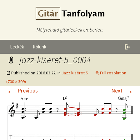
Mélyreható gitárleckék emberien.
Leckék
Rólunk
jazz-kiseret-5_0004
Published on
2016.03.22.
in
Jazz kíséret 5.
Full resolution
(700 × 309)
←
→
Previous
Next