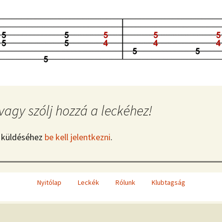
vagy szólj hozzá a leckéhez!
 küldéséhez
be kell jelentkezni
.
Nyitólap
Leckék
Rólunk
Klubtagság