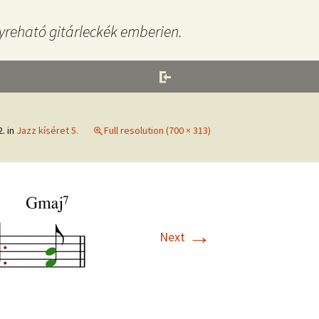
yreható gitárleckék emberien.
2.
in
Jazz kíséret 5.
Full resolution (700 × 313)
→
Next